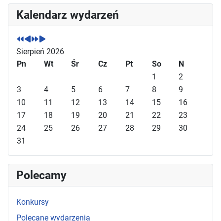
P
P
N
N
Kalendarz wydarzeń
o
o
a
a
p
p
s
s
r
r
t
t
Sierpień 2026
z
z
ę
ę
e
Pn
e
p
p
Wt
Śr
Cz
Pt
So
N
d
d
n
n
1
2
n
n
y
y
3
4
5
6
7
8
9
i
i
r
m
10
11
12
13
14
15
16
r
m
o
i
17
18
19
20
21
22
23
o
i
k
e
24
25
26
27
28
29
30
k
e
s
31
s
i
i
ą
ą
c
Polecamy
c
Konkursy
Polecane wydarzenia