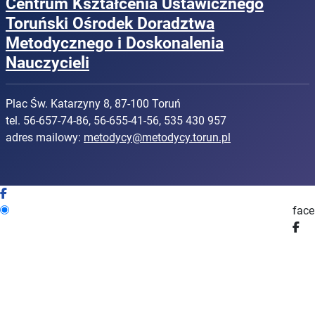
Centrum Kształcenia Ustawicznego
Toruński Ośrodek Doradztwa
Metodycznego i Doskonalenia
Nauczycieli
Plac Św. Katarzyny 8, 87-100 Toruń
tel. 56-657-74-86, 56-655-41-56, 535 430 957
adres mailowy:
metodycy@metodycy.torun.pl
fac